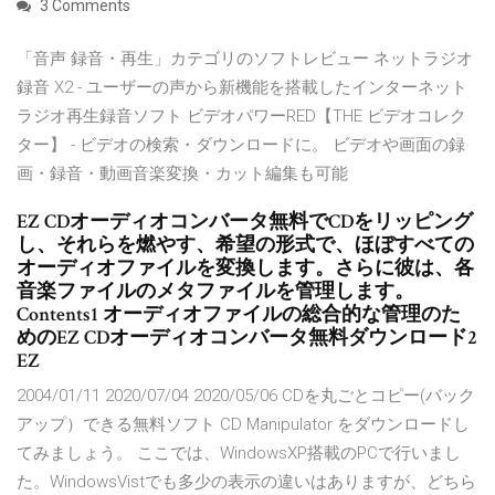
3 Comments
「音声 録音・再生」カテゴリのソフトレビュー ネットラジオ
録音 X2 - ユーザーの声から新機能を搭載したインターネット
ラジオ再生録音ソフト ビデオパワーRED【THE ビデオコレク
ター】 - ビデオの検索・ダウンロードに。 ビデオや画面の録
画・録音・動画音楽変換・カット編集も可能
EZ CDオーディオコンバータ無料でCDをリッピング
し、それらを燃やす、希望の形式で、ほぼすべての
オーディオファイルを変換します。さらに彼は、各
音楽ファイルのメタファイルを管理します。
Contents1 オーディオファイルの総合的な管理のた
めのEZ CDオーディオコンバータ無料ダウンロード2
EZ
2004/01/11 2020/07/04 2020/05/06 CDを丸ごとコピー(バック
アップ）できる無料ソフト CD Manipulator をダウンロードし
てみましょう。 ここでは、WindowsXP搭載のPCで行いまし
た。WindowsVistでも多少の表示の違いはありますが、どちら