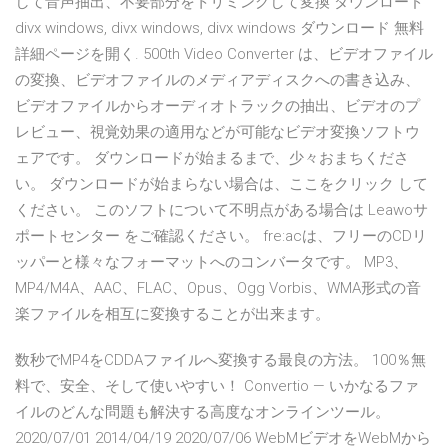
して音声抽出、不要部分をトリミングして変換 ダウンロード
divx windows, divx windows, divx windows ダウンロード 無料
詳細ページを開く. 500th Video Converter は、ビデオファイル
の変換、ビデオファイルのメディアディスクへの書き込み、
ビデオファイルからオーディオトラックの抽出、ビデオのプ
レビュー、視覚効果の適用などが可能なビデオ変換ソフトウ
ェアです。 ダウンロードが始まるまで、少々おまちくださ
い。 ダウンロードが始まらない場合は、ここをクリック して
ください。 このソフトについて不明点がある場合は Leawoサ
ポートセンター をご確認ください。 fre:acは、フリーのCDリ
ッパーと様々なフォーマットへのコンバータです。 MP3、
MP4/M4A、AAC、FLAC、Opus、Ogg Vorbis、WMA形式の音
楽ファイルを相互に変換することが出来ます。
数秒でMP4をCDDAファイルへ変換する最良の方法。 100％無
料で、安全、そして使いやすい！ Convertio — いかなるファ
イルのどんな問題も解決する高度なオンラインツール。
2020/07/01 2014/04/19 2020/07/06 WebMビデオをWebMから