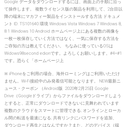
Google データをダウンロードするには、画面上の手順に沿っ
て操作します。 複数ライセンス版の製品を利用して、2台目以
降の端末にマカフィー製品をインストールする方法 ドキュメ
ント ID: TS101640 環境 Windows Vista Windows 7 Windows 8,
8.1 Windows 10 Android ホームページ上にある複数の画像を
一枚一枚保存していく方法ではなく、一気に保存する方法を
ご存知の方は教えてください。 ちなみに使っているOSは
Widows98second edionです。よろしくお願いします。#4=#1
です。恐らく「ホームページ上
※ iPhoneをご利用の場合、海外ローミングはご利用いただけ
ません。Wi-Fi接続中のみ発着信可能となります。 NEW最新ニ
ュース・クーポン （Android版 2020年2月25日 Google
Drive（Googleドライブ）からファイルをダウンロードしよう
とすると、正常にダウンロードできないに見舞われています
複数のクラウドをスマートに管理できる; オンラインとローカ
ル間の転送を最速になる; 共有リンクにパスワードを追加、
ダウンロード再生とはなんですか？また、どのデバイス（端