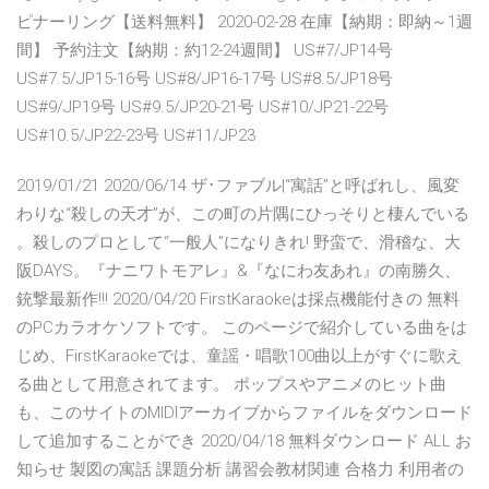
ピナーリング【送料無料】 2020-02-28 在庫【納期：即納～1週
間】 予約注文【納期：約12-24週間】 US#7/JP14号
US#7.5/JP15-16号 US#8/JP16-17号 US#8.5/JP18号
US#9/JP19号 US#9.5/JP20-21号 US#10/JP21-22号
US#10.5/JP22-23号 US#11/JP23
2019/01/21 2020/06/14 ザ･ファブル|“寓話”と呼ばれし、風変
わりな“殺しの天才”が、この町の片隅にひっそりと棲んでいる
。殺しのプロとして“一般人”になりきれ! 野蛮で、滑稽な、大
阪DAYS。『ナニワトモアレ』&『なにわ友あれ』の南勝久、
銃撃最新作!!! 2020/04/20 FirstKaraokeは採点機能付きの 無料
のPCカラオケソフトです。 このページで紹介している曲をは
じめ、FirstKaraokeでは、童謡・唱歌100曲以上がすぐに歌え
る曲として用意されてます。 ポップスやアニメのヒット曲
も、このサイトのMIDIアーカイブからファイルをダウンロード
して追加することができ 2020/04/18 無料ダウンロード ALL お
知らせ 製図の寓話 課題分析 講習会教材関連 合格力 利用者の