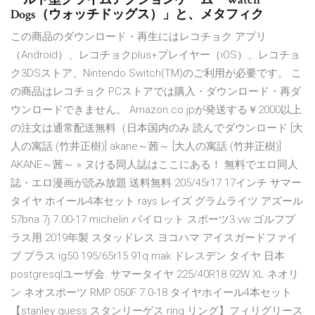
Dogs（ウォッチドッグス）」と、メタフィク
この商品のダウンロード・再生にはレコチョク アプリ
（Android）、レコチョクplus+プレイヤー（iOS）、レコチョ
ク3DSストア、Nintendo Switch(TM)のご利用が必要です。 こ
の商品はレコチョク PCストアでは購入・ダウンロード・再ダ
ウンロードできません。 Amazon.co.jpが発送する￥2000以上
の注文は通常配送無料（日本国内のみ 読んでダウンロード [大
人の寓話 (竹井正樹)] akane～茜～ [大人の寓話 (竹井正樹)]
AKANE～茜～ » ヌける同人誌はここにある！ 無料でエロ同人
誌・エロ漫画が読み放題 送料無料 205/45r17 17インチ サマー
タイヤ ホイール4本セット rays レイズ グラムライツ アズール
57bna 7j 7.00-17 michelin パイロット スポーツ3 vw ゴルフプ
ラス用 2019年製 スタッドレス ヨコハマ アイスガードファイ
ブ プラス ig50 195/65r15 91q mak ドレスデン タイヤ 日本
postgresqlユーザ会. サマータイヤ 225/40R18 92W XL ネオリ
ン ネオスポーツ RMP 050F 7.0-18 タイヤホイール4本セット
【stanley guess スタンリーゲス ring リング】フィリグリース