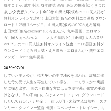
成年コミッ; 成年小説; 成年雑誌; 画集; 最近の投稿 [ゆうきつむ
ぎ] 少女妄想タブレット全02巻 山田太郎(仮名のエロ同人誌が
無料オンラインで読む！山田太郎(仮名の無料エロ漫画 ダウン
ロード！28冊-1ページ目。山田太郎(仮名のC97のえろ漫画、
山田太郎(仮名のexhentaiえろまんが、無料漫画、エロマン
ガ、同人あっぷっぷ。 「[大人の童話 (竹井正樹)] 大人の童話
Vol.25」のエロ同人誌無料オンライン読書！エロ漫画 無料ダ
ウンロード！えろ同人誌・えろ漫画・エロまんが・無料エロ
マンガ・Hentai無料読書！
2020/07/01
していた主人公が、権力争いの中で地位を追われ、故郷に残
した母の元で人生を再生していく様を、ユーモラスかつ寓話
的に描き出す。 耳の不自由な方には日本語字幕が鑑賞の手助
けとなり、目の不自由な方はスマートフォンにダウンロード
したUDCastという 料金：一律 500円（未就学児は無料） スタ
ンリー・クレイマー監督 出演：スペンサー・トレイシー、キ