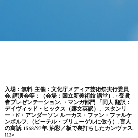
入場：無料. 主催：文化庁メディア芸術祭実行委員
会. 講演会等：（会場：国立新美術館 講堂）. ○受賞
者プレゼンテーション. ・マンガ部門 「同人 翻訳：
デイヴィッド・ヒックス（露文英訳）、スタンリ
ー・N・アンダーソン ルーカス・ファン・ファルケ
ンボルフ. （ピーテル・ブリューゲルに倣う）. 盲人
の寓話. 1568/97年. 油彩／板で裏打ちしたカンヴァス.
112×