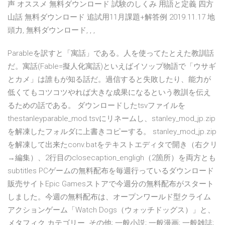
声 オススメ 無料ダウンロード 試験のしくみ 用語と定義 四方
山話 無料ダウンロード 追試用11月課題+解答例 2019.11.17 地
頭力, 無料ダウンロード, , ,
Parableを訳すと「寓話」である。人を使ってたとえた教訓話
だ。寓話(Fable=擬人化寓話)といえばイソップ物語で「ウサギ
とカメ」は誰もが知る話だ。過信すると失敗したり、能力が
低くてもコツコツやれば大きな成果になるという教訓を伝え
るための話である。 ダウンロードしたtsvファイルを
thestanleyparable_mod.tsvにリネームし、stanley_mod_jp.zip
を解凍したフォルダに上書きコピーする。 stanley_mod_jp.zip
を解凍して出来たconv.batをテキストエディタで開き（右クリ
→編集）、2行目のclosecaption_engligh（2箇所）を両方とも
subtitles PCゲームの無料配布を毎週行っているダウンロード
販売サイトEpic Gamesストアで今週分の無料配布がスタート
しました。今週の無料配布は、オープンワールド型クライム
アクションゲーム「Watch Dogs（ウォッチドッグス）」と、
メタフィク カテゴリー. その他; 一般小説; 一般漫画; 一般雑誌;