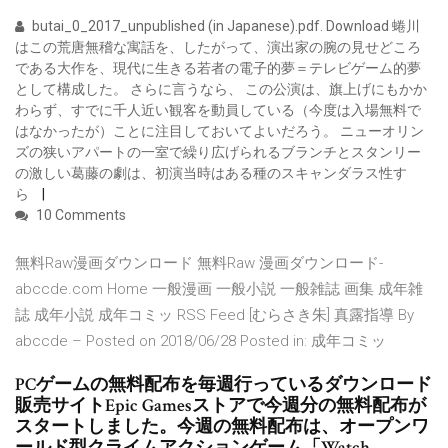
butai_0_2017_unpublished (in Japanese).pdf. Download 蜷川
はこの荒唐無稽な寓話を、したがって、演出家の腕の見せどころ
である大作を、現代に生きる若者の電子的夢＝テレビゲーム的夢
として構成した。 さらに言うなら、 この公演は、旗上げにもかか
わらず、すでに千人近い観客を動員している（今度は入場無料で
はなかったが）ことに注目しておいてよいだろう。 ニューオリン
ズの狭いアパートの一室で繰り広げられるブランチとスタンリー
の激しい葛藤の劇は、初演当時はある種のスキャンダラス性す
ら
10 Comments
無料Raw漫画ダウンロード 無料Raw 漫画ダウンロード-
abccde.com Home 一般漫画 一般小説 一般雑誌 画集 成年雑
誌 成年小説 成年コミッ RSS Feed [むらさき朱] 真露指導 By
abccde – Posted on 2018/06/28 Posted in: 成年コミッ
PCゲームの無料配布を毎週行っているダウンロード
販売サイトEpic Gamesストアで今週分の無料配布が
スタートしました。今週の無料配布は、オープンワ
ールド型クライムアクションゲーム「Watch