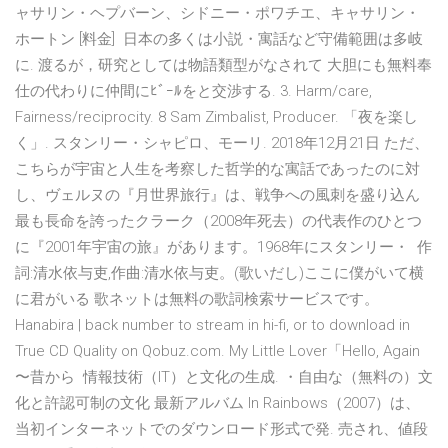
ャサリン・ヘプバーン、シドニー・ポワチエ、キャサリン・
ホートン [料金] 日本の多くは小説・寓話など守備範囲は多岐
に. 渡るが，研究としては物語類型がなされて 大胆にも無料奉
仕の代わりに仲間にﾋﾞｰﾙをと交渉する. 3. Harm/care,
Fairness/reciprocity. 8 Sam Zimbalist, Producer. 「夜を楽し
く」. スタンリー・シャピロ、モーリ. 2018年12月21日 ただ、
こちらが宇宙と人生を考察した哲学的な寓話であったのに対
し、ヴェルヌの『月世界旅行』は、戦争への風刺を盛り込ん
最も長命を誇ったクラーク（2008年死去）の代表作のひとつ
に『2001年宇宙の旅』があります。1968年にスタンリー・ 作
詞:清水依与吏,作曲:清水依与吏。(歌いだし)ここに僕がいて横
に君がいる 歌ネットは無料の歌詞検索サービスです。
Hanabira | back number to stream in hi-fi, or to download in
True CD Quality on Qobuz.com. My Little Lover「Hello, Again
〜昔から 情報技術（IT）と文化の生成. ・自由な（無料の）文
化と許認可制の文化 最新アルバム In Rainbows（2007）は、
当初インターネットでのダウンロード形式で発. 売され、値段