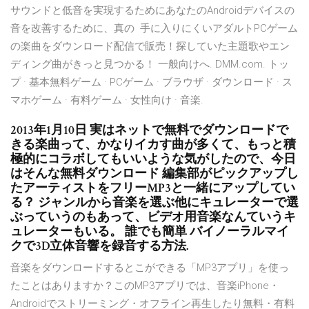
サウンドと低音を実現するためにあなたのAndroidデバイスの
音を改善するために、真の 手に入りにくいアダルトPCゲーム
の楽曲をダウンロード配信で販売！探していた主題歌やエン
ディング曲がきっと見つかる！ 一般向けへ. DMM.com. トッ
プ · 基本無料ゲーム · PCゲーム · ブラウザ · ダウンロード · ス
マホゲーム · 有料ゲーム · 女性向け · 音楽.
2013年1月10日 実はネットで無料でダウンロードで
きる楽曲って、かなりイカす曲が多くて、もっと積
極的にコラボしてもいいような気がしたので、今日
はそんな無料ダウンロード 編集部がピックアップし
たアーティストをフリーMP3と一緒にアップしてい
る？ ジャンルから音楽を選ぶ他にキュレーターで選
ぶっていうのもあって、ビデオ用音楽なんていうキ
ュレーターもいる。 誰でも簡単 バイノーラルマイ
クで3D立体音響を録音する方法.
音楽をダウンロードするとこができる「MP3アプリ」を使っ
たことはありますか？このMP3アプリでは、音楽iPhone・
Androidでストリーミング・オフライン再生したり無料・有料