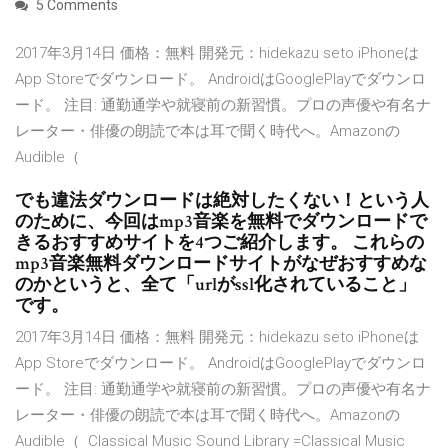
5 Comments
2017年3月14日 価格：無料 開発元：hidekazu seto iPhoneは
App Storeでダウンロード。 AndroidはGooglePlayでダウンロ
ード。 注目: 通勤通学や就寝前の新習慣。プロの声優や有名ナ
レーター・俳優の朗読で本は耳で聞く時代へ。Amazonの
Audible（
でも違法ダウンロードは絶対したくない！という人
のために、今回はmp3音楽を無料でダウンロードで
きるおすすめサイトを4つご紹介します。 これらの
mp3音楽無料ダウンロードサイトがなぜおすすめな
のかというと、全て「urlがssl化されていること」
です。
2017年3月14日 価格：無料 開発元：hidekazu seto iPhoneは
App Storeでダウンロード。 AndroidはGooglePlayでダウンロ
ード。 注目: 通勤通学や就寝前の新習慣。プロの声優や有名ナ
レーター・俳優の朗読で本は耳で聞く時代へ。Amazonの
Audible（ Classical Music Sound Library =Classical Music