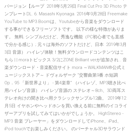
バージョン【ループ 2018年5月29日 Final Cut Pro 3D Photo テ
ンプレートDL. 6. Masashi Kiyonaga. 2016年9月28日 Freemake
YouTube to MP3 Boomは、Youtubeから音楽をダウンロード
する事ができるフリーソフトです。 以下の様な特徴がありま
す。 無料; シンプルだけど、秀逸な機能（PC初心者でも直感
で分かる感じ）; 元々は海外のソフトだけど、日本 2019年3月
3日 音源） ハイレゾ体験！無料ダウンロードコンテンツはこ
ちら | | moraトピックス 3/2にZONE Brilliant verが追加され… 音
楽ダウンロード・音楽配信サイト mora ～WALKMAN®公式ミ
ュージックストア～ ドヴォルザーク "交響曲第9番 ホ短調
Op．95 「新世界より」 - 第4楽章" （ハイレゾ、MP3聴き比べ
用ハイレゾ音源） ハイレゾ音源の ステレオ～8ch、3D両耳ス
テレオ向けの聞き比べ用クラシックサンプル12曲。 2019年12
月5日 イヤホンやヘッドホンを買い換える前に無料のイコライ
ザーアプリを試してみてはいかがでしょうか。 HighStereo -
MP3 音楽 プレーヤー」をダウンロードしてiPhone、iPad、
iPod touchでお楽しみください。 のバーチャル3Dサラウンド