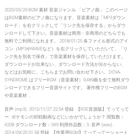
2020/05/29 BGM 素材 音楽ジャンル 「ピアノ曲」 このページ
はBGM素材のピアノ曲になります、音楽素材は「MP3ダウン
ロード」を右クリックして「リンク先を保存する」からダウ
ンロードして下さい。音楽素材は商用・非商用のどちらでも
無料でご利用になれます。 2018/01/25 各ファイル形式のアイ
コン（MP3やWAVEなど）を右クリックしていただいて、「リ
ンク先を別名で保存」で音楽素材を保存していただけます。
ダウンロードが出来ない、ダウンロード方法が分からない、
などはお気軽に、こちらまでお問い合わせ下さい。 DOVA-
SYNDROME はフリーBGM（音楽素材）9,489曲を全て無料ダウ
ンロードできるフリー音源サイトです。 著作権フリーのBGM
や音楽素材 …
音声 (mp3). 2015/11/27 22:54 登録. 【RSE音源版】てってって
ー. ポケモンの対戦動画などにいかがでしょうか？ 閲覧数：
4208 ダウンロード数：349 利用作品数：3. 音声 (wav).
2014/09/20 01:58 登録. 【作業用BGM】てってってーショート