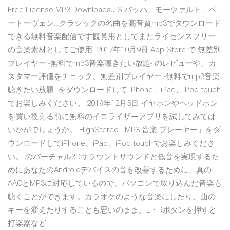
Free License MP3 DownloadsJ.S.バッハ、モーツァルト、ベ
ートーヴェン…クラシックの名曲を高音質mp3でダウンロード
できる無料音楽配信です観賞用としてまたライセンスフリー
の音楽素材としてご使用 2017年10月9日 App Store で 無差別
プレイヤー -無料でmp3音楽聴きたい放題- のレビューや、カ
スタマー評価をチェック。無差別プレイヤー -無料でmp3音楽
聴きたい放題- をダウンロードして iPhone、iPad、iPod touch
でお楽しみください。 2019年12月5日 イヤホンやヘッドホン
を買い換える前に無料のイコライザーアプリを試してみては
いかがでしょうか。 HighStereo - MP3 音楽 プレーヤー」をダ
ウンロードしてiPhone、iPad、iPod touchでお楽しみくださ
い。 のバーチャル3Dサラウンドサウンドと低音を実現するた
めにあなたのAndroidデバイスの音を改善するために、真の
AACとMP3に対応しているので、パソコンで取り込んだ音楽も
聴くことができます。カラオケのような音楽にしたり、曲の
キーを変えたりすることも思いのまま。L・Rボタンを押すと
打楽器など