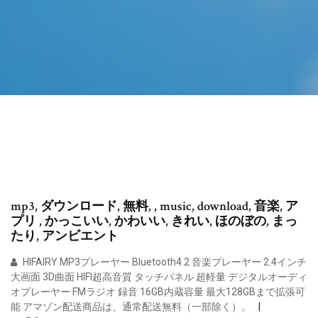
mp3, ダウンロード, 無料, , music, download, 音楽, ア
プリ , かっこいい, かわいい, きれい, ほのぼの, まっ
たり, アンビエント
HIFAIRY MP3プレーヤー Bluetooth4.2 音楽プレーヤー 2.4インチ
大画面 3D曲面 HIFI超高音質 タッチパネル 超軽量 デジタルオーディ
オプレーヤー FMラジオ 録音 16GB内蔵容量 最大128GBまで拡張可
能 アマゾン配送商品は、通常配送無料（一部除く）。