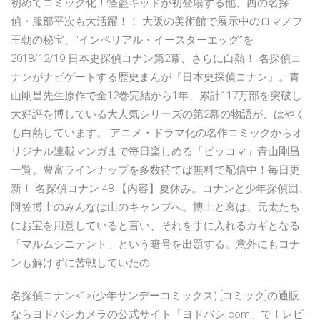
初めてコミック化！怪盗キッドが初登場する他、西の名探
偵・服部平次も大活躍！！ 大阪の美術館で展示中のロマノフ
王朝の秘宝、“インペリアル・イースターエッグ”を
2018/12/19 日本史探偵コナン第2幕、さらに白熱！ 名探偵コ
ナンがナビゲートする歴史まんが『日本史探偵コナン』。青
山剛昌先生原作で全12巻完結から1年、累計117万部を突破し
大好評を博している大人気シリーズの第2幕の物語が、はやく
も白熱しています。 アニメ・ドラマ化の名作コミックからオ
リジナル連載マンガまで毎日楽しめる「ピッコマ」青山剛昌
一覧。豊富ラインナップを多数待てば無料で配信中！毎日更
新！ 名探偵コナン 48 【内容】夏休み。コナンと少年探偵団、
阿笠博士のみんなは山のキャンプへ。博士と哀は、元太たち
にお宝を用意していると言い、それを手に入れるカギとなる
「マルムシニテント」という暗号を出題する。意外にもコナ
ンも解けずに苦戦していたの …
名探偵コナン<1>(少年サンデーコミックス) [コミック]の通販
ならヨドバシカメラの公式サイト「ヨドバシ.com」で！レビ