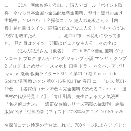
ュー、Q&A、画像も盛り沢山。ご購入でゴールドポイント取
得！今なら日本全国へ全品配達料金無料、即日・翌日お届け
実施中。 2020/04/11 名探偵コナン 犯人の犯沢さん 3 【内
容】見た目はタイツ、頭脳はピュアな主人公！ 「すべては”あ
の男”を殺すため―――――」 犯罪都市：米花町にやってき
た、 見た目はタイツ、頭脳はピュアな主人公、 その名は
―――犯人の犯沢さん（仮名）！ 2020/05/19 漫画 無料 ダウ
ンロード ブログ まんが ヤング ジャンプ 小説 マンガ ピクシブ
2 ブログ まとめサイト スマホ bl 画像 ドラマ ネタバレ アプリ
nyaa ss 漫画 仮面ライダーSPIRITS 第01-16巻 Kamen Rider
Spirits 漫画 喰いタン 第01-16巻 Kui Tan 漫画 ニードレス 第01-
16巻 … 【名探偵コナン96巻を完全無料で読める？zip・rar・漫
画村の代役発見！？】 「青山剛昌」先生による大人気漫画
『名探偵コナン』。 濃密な長編シリーズ満載の最新刊！劇場
版第23弾『紺青の拳（フィスト 2018年秋アニメ. 2018/05/26
名探偵コナン検定の予習はこれで。700ページ以上をアプリで