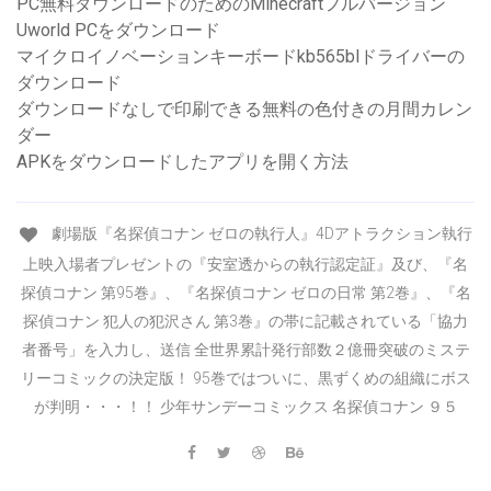
PC無料ダウンロードのためのMinecraftフルバージョン
Uworld PCをダウンロード
マイクロイノベーションキーボードkb565blドライバーの
ダウンロード
ダウンロードなしで印刷できる無料の色付きの月間カレン
ダー
APKをダウンロードしたアプリを開く方法
劇場版『名探偵コナン ゼロの執行人』4Dアトラクション執行
上映入場者プレゼントの『安室透からの執行認定証』及び、『名
探偵コナン 第95巻』、『名探偵コナン ゼロの日常 第2巻』、『名
探偵コナン 犯人の犯沢さん 第3巻』の帯に記載されている「協力
者番号」を入力し、送信 全世界累計発行部数２億冊突破のミステ
リーコミックの決定版！ 95巻ではついに、黒ずくめの組織にボス
が判明・・・！！ 少年サンデーコミックス 名探偵コナン ９５