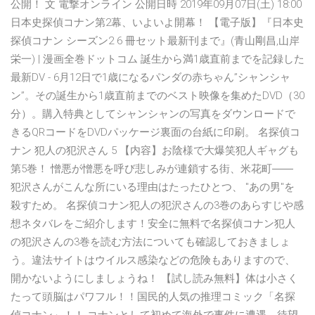
公開！ 文 電撃オンライン 公開日時 2019年09月07日(土) 18:00
日本史探偵コナン第2幕、いよいよ開幕！ 【電子版】『日本史
探偵コナン シーズン2 6 冊セット最新刊まで』(青山剛昌,山岸
栄一) | 漫画全巻ドットコム 誕生から満1歳直前までを記録した
最新DV - 6月12日で1歳になるパンダの赤ちゃん”シャンシャ
ン”。その誕生から1歳直前までのベスト映像を集めたDVD（30
分）。購入特典としてシャンシャンの写真をダウンロードで
きるQRコードをDVDパッケージ裏面の台紙に印刷。 名探偵コ
ナン 犯人の犯沢さん 5 【内容】お陰様で大爆笑犯人ギャグも
第5巻！ 憎悪が憎悪を呼び悲しみが連鎖する街、米花町――
犯沢さんがこんな所にいる理由はたったひとつ、 "あの男"を
殺すため。 名探偵コナン犯人の犯沢さんの3巻のあらすじや感
想ネタバレをご紹介します！安全に無料で名探偵コナン犯人
の犯沢さんの3巻を読む方法についても確認しておきましょ
う。違法サイトはウイルス感染などの危険もありますので、
開かないようにしましょうね！ 【試し読み無料】体は小さく
たって頭脳はパワフル！！国民的人気の推理コミック「名探