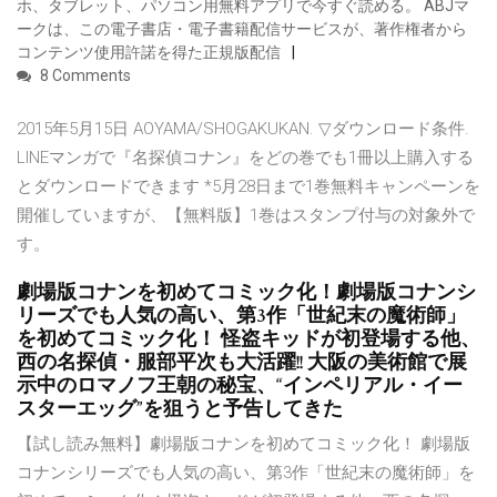
ホ、タブレット、パソコン用無料アプリで今すぐ読める。 ABJマ
ークは、この電子書店・電子書籍配信サービスが、著作権者から
コンテンツ使用許諾を得た正規版配信
8 Comments
2015年5月15日 AOYAMA/SHOGAKUKAN. ▽ダウンロード条件.
LINEマンガで『名探偵コナン』をどの巻でも1冊以上購入する
とダウンロードできます *5月28日まで1巻無料キャンペーンを
開催していますが、【無料版】1巻はスタンプ付与の対象外で
す。
劇場版コナンを初めてコミック化！劇場版コナンシ
リーズでも人気の高い、第3作「世紀末の魔術師」
を初めてコミック化！ 怪盗キッドが初登場する他、
西の名探偵・服部平次も大活躍!! 大阪の美術館で展
示中のロマノフ王朝の秘宝、“インペリアル・イー
スターエッグ”を狙うと予告してきた
【試し読み無料】劇場版コナンを初めてコミック化！ 劇場版
コナンシリーズでも人気の高い、第3作「世紀末の魔術師」を