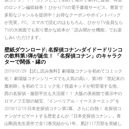
偵コナン」！！ コナンとして初めて海外で事件に遭遇、待望
のロンドン編収録巻！ ひかりTVの電子書籍サービス。豊富で
多彩なジャンルを提供中！お得なクーポンやポイントバック
が充実。PC、スマホで読むのはもちろん、ひかりTV会員なら
TVの大画面でも彩り豊かな絵本が「読み聞かせ機能」でお楽
しみいただけます。
壁紙ダウンロード; 名探偵コナン×ダイドードリンコ
の飲料第3弾が誕生！ 「名探偵コナン」のキャラク
ターで関係・縁の
2019/01/29 【試し読み無料】劇場版コナンを初めてコミック
化！ 劇場版コナンシリーズでも人気の高い、第3作「世紀末の
魔術師」を初めてコミック化！怪盗キッドが初登場する他、
西の名探偵・服部平次も大活躍！！ 大阪の美術館で展示中の
ロマノフ王朝の秘宝、“インペリアル・イースターエッグ”を
2018/12/19 日本史探偵コナン第2幕、さらに白熱！ 名探偵コ
ナンがナビゲートする歴史まんが『日本史探偵コナン』。青
山剛昌先生原作で全12巻完結から1年、累計117万部を突破し